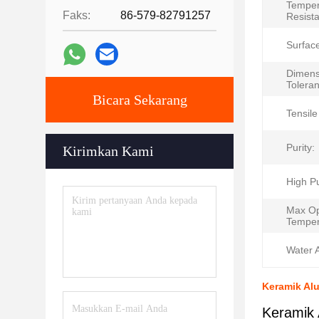
Temper
Faks:
86-579-82791257
Resist
Surface
Dimens
Tolera
Bicara Sekarang
Tensile
Purity:
Kirimkan Kami
High Pu
Max Op
Temper
Water 
Keramik Alu
Keramik 