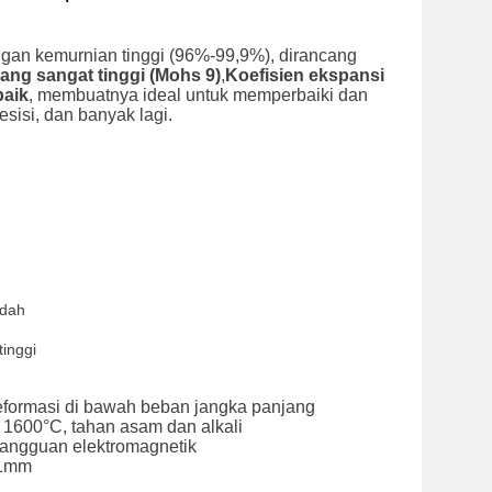
gan kemurnian tinggi (96%-99,9%), dirancang
ang sangat tinggi (Mohs 9)
,
Koefisien ekspansi
baik
, membuatnya ideal untuk memperbaiki dan
sisi, dan banyak lagi.
edah
inggi
deformasi di bawah beban jangka panjang
ai 1600°C, tahan asam dan alkali
gangguan elektromagnetik
01mm