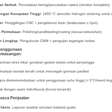
an Serbuk
: Pencetakan kering/pencetakan injeksi (struktur kompleks)
dengan Kecepatan Tinggi
: 1650 °C atmosfer hidrogen sintering untuk d
si
: Penggilingan CNC + pengeboran laser (keakuratan ± 5μm)
n Permukaan
: Polishing/sandblasting/coating (sesuai kebutuhan)
n Lengkap
: Pengukuran CMM + pengujian tegangan isolasi
 Penggunaan
Pemasangan
:
entrasi stres lokal; gunakan gasket elastis untuk penyangga
rmukaan kontak bersih untuk mencegah goresan partikel
ra direkomendasikan untuk penggunaan suhu tinggi (< 5°C/menit tin
ak dengan asam hidrofluorat (korosi keramik)
asca Penjualan
eknis
: Laporan analisis simulasi mekanis gratis