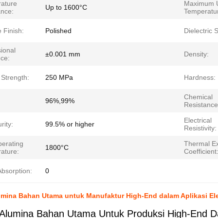
ature
Maximum 
Up to 1600°C
ance:
Temperatu
 Finish:
Polished
Dielectric 
ional
±0.001 mm
Density:
nce:
 Strength:
250 MPa
Hardness:
Chemical
96%,99%
Resistance
Electrical
rity:
99.5% or higher
Resistivity:
erating
Thermal E
1800°C
ature:
Coefficient
Absorption:
0
mina Bahan Utama untuk Manufaktur High-End dalam Aplikasi Ele
Alumina Bahan Utama Untuk Produksi High-End Dal