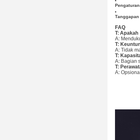
Pengaturan
Tanggapan 
FAQ
T: Apakah 
A: Menduku
T: Keuntu
A: Tidak ma
T: Kapasi
A: Bagian 
T: Perawat
A: Opsional