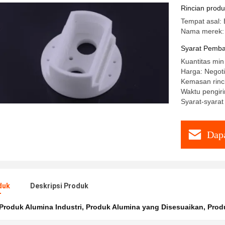
Medis
Rincian prod
Tempat asal: 
Nama merek:
Syarat Pemba
Kuantitas min
Harga: Negoti
Kemasan rin
Waktu pengiri
Syarat-syarat
Dapa
duk
Deskripsi Produk
Produk Alumina Industri
,
Produk Alumina yang Disesuaikan
,
Prod