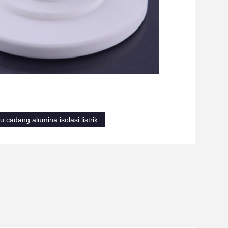
u cadang alumina isolasi listrik