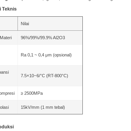
i Teknis
Nilai
Materi
96%/99%/99.9% Al2O3
Ra 0,1 ~ 0,4 μm (opsional)
pansi
7.5×10−6/°C (RT-800°C)
ompresi
≥ 2500MPa
olasi
15kV/mm (1 mm tebal)
oduksi