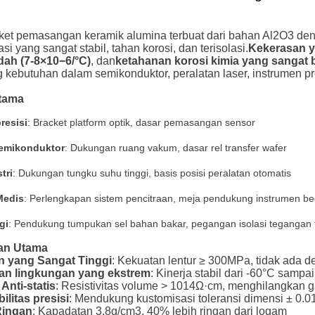
ket pemasangan keramik alumina terbuat dari bahan Al2O3 den
asi yang sangat stabil, tahan korosi, dan terisolasi.
Kekerasan y
dah (7-8×10−6/°C)
, dan
ketahanan korosi kimia yang sangat 
kebutuhan dalam semikonduktor, peralatan laser, instrumen pre
Utama
resisi
: Bracket platform optik, dasar pemasangan sensor
Semikonduktor
: Dukungan ruang vakum, dasar rel transfer wafer
tri
: Dukungan tungku suhu tinggi, basis posisi peralatan otomatis
Medis
: Perlengkapan sistem pencitraan, meja pendukung instrumen b
gi
: Pendukung tumpukan sel bahan bakar, pegangan isolasi tegangan t
an Utama
n yang Sangat Tinggi
: Kekuatan lentur ≥ 300MPa, tidak ada 
an lingkungan yang ekstrem
: Kinerja stabil dari -60°C samp
 Anti-statis
: Resistivitas volume > 1014Ω·cm, menghilangkan 
ilitas presisi
: Mendukung kustomisasi toleransi dimensi ± 0.
Ringan
: Kapadatan 3,8g/cm3, 40% lebih ringan dari logam