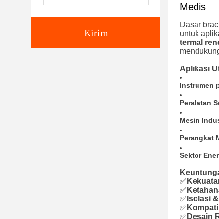
Medis
Dasar brac
Kirim
untuk aplik
termal ren
mendukung 
Aplikasi 
Instrumen p
Peralatan 
Mesin Indus
Perangkat 
Sektor Ener
Keuntung
✅
Kekuata
✅
Ketahan
✅
Isolasi &
✅
Kompatib
✅
Desain 