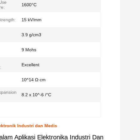
Use
1600°C
re:
Strength:
15 kV/mm
3.9 g/cm3
9 Mohs
Excellent
:
10^14 Ω·cm
xpansion
8.2 x 10^-6 /°C
:
ktronik Industri dan Medis
am Aplikasi Elektronika Industri Dan