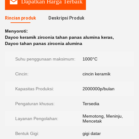
Dapatkan Harga Terbaik
Rincian produk
Deskripsi Produk
Menyoroti:
Dayoo keramik zirconia tahan panas alumina keras
,
Dayoo tahan panas zirconia alumina
Suhu penggunaan maksimum:
1000°C
Cincin:
cincin keramik
Kapasitas Produksi:
2000000p/bulan
Pengaturan khusus:
Tersedia
Memotong, Meninju,
Layanan Pengolahan:
Mencetak
Bentuk Gigi:
gigi datar