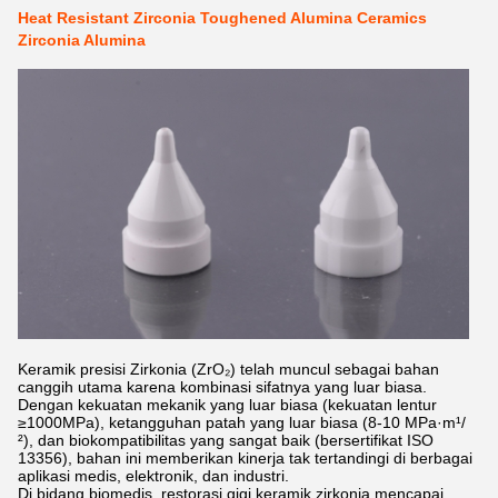
Heat Resistant Zirconia Toughened Alumina Ceramics
Zirconia Alumina
Keramik presisi Zirkonia (ZrO₂) telah muncul sebagai bahan
canggih utama karena kombinasi sifatnya yang luar biasa.
Dengan kekuatan mekanik yang luar biasa (kekuatan lentur
≥1000MPa), ketangguhan patah yang luar biasa (8-10 MPa·m¹/
²), dan biokompatibilitas yang sangat baik (bersertifikat ISO
13356), bahan ini memberikan kinerja tak tertandingi di berbagai
aplikasi medis, elektronik, dan industri.
Di bidang biomedis, restorasi gigi keramik zirkonia mencapai