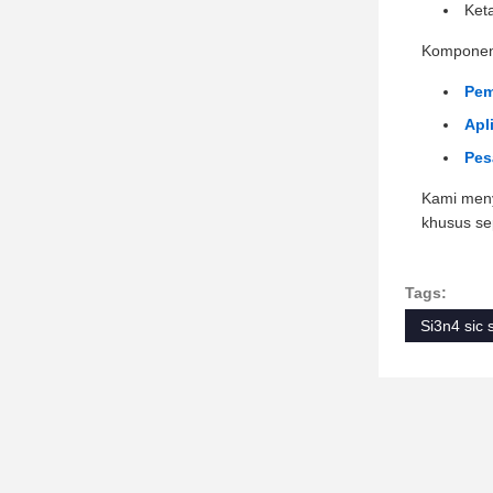
Keta
Komponen 
Pem
Apli
Pes
Kami meny
khusus sep
Tags:
Si3n4 sic 