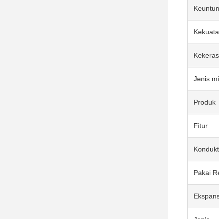
Keuntu
Kekuata
Kekera
Jenis mi
Produk
Fitur
Kondukt
Pakai Re
Ekspans