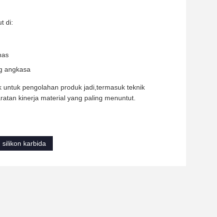
t di:
nas
ng angkasa
 untuk pengolahan produk jadi,termasuk teknik
ratan kinerja material yang paling menuntut.
 silikon karbida