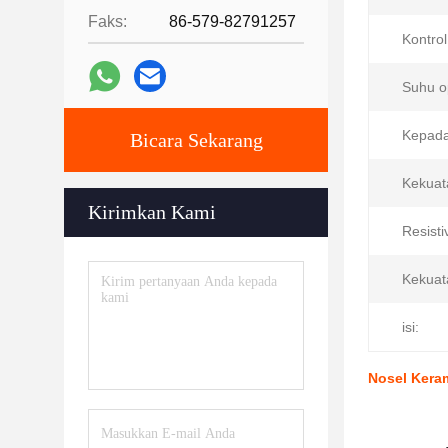
Faks:
86-579-82791257
Kontrol
Suhu o
Kepada
Bicara Sekarang
Kekuat
Kirimkan Kami
Resisti
Kekuata
isi:
Nosel Keram