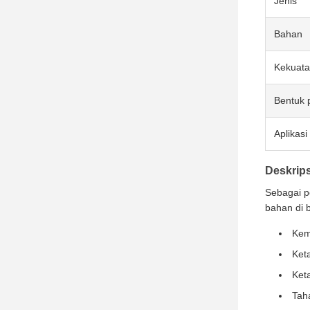
Jenis
Bahan
Kekuata
Bentuk 
Aplikasi
Deskrip
Sebagai pe
bahan di b
Kem
Ket
Ket
Taha