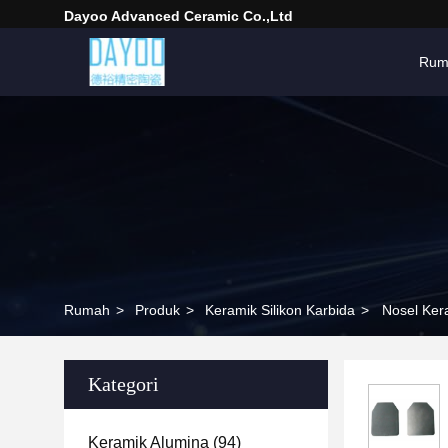
Dayoo Advanced Ceramic Co.,Ltd
Rum
Rumah
>
Produk
>
Keramik Silikon Karbida
>
Nosel Kera
Kategori
Keramik Alumina
(94)