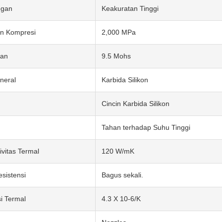
ngan
Keakuratan Tinggi
n Kompresi
2,000 MPa
san
9.5 Mohs
neral
Karbida Silikon
Cincin Karbida Silikon
Tahan terhadap Suhu Tinggi
ivitas Termal
120 W/mK
sistensi
Bagus sekali.
i Termal
4.3 X 10-6/K