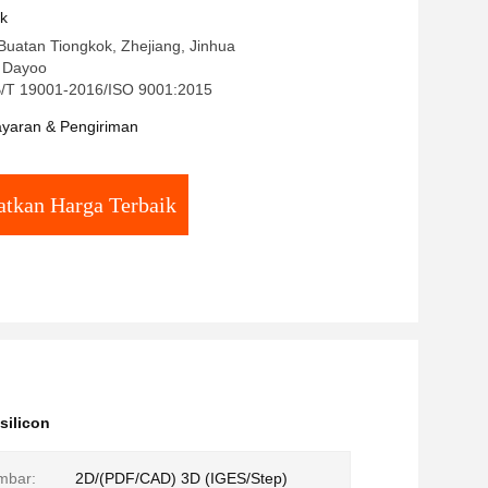
uk
Buatan Tiongkok, Zhejiang, Jinhua
 Dayoo
GB/T 19001-2016/ISO 9001:2015
yaran & Pengiriman
tkan Harga Terbaik
silicon
mbar:
2D/(PDF/CAD) 3D (IGES/Step)