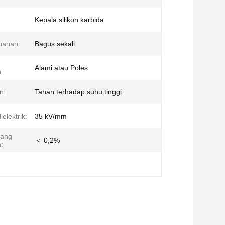
Kepala silikon karbida
hanan:
Bagus sekali
Alami atau Poles
:
n:
Tahan terhadap suhu tinggi.
elektrik:
35 kV/mm
yang
＜ 0,2%
: