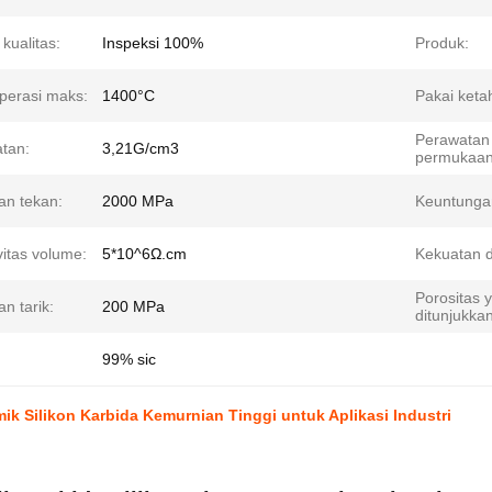
 kualitas:
Inspeksi 100%
Produk:
perasi maks:
1400°C
Pakai keta
Perawatan
tan:
3,21G/cm3
permukaan
an tekan:
2000 MPa
Keuntunga
vitas volume:
5*10^6Ω.cm
Kekuatan di
Porositas 
n tarik:
200 MPa
ditunjukkan
99% sic
ik Silikon Karbida Kemurnian Tinggi untuk Aplikasi Industri