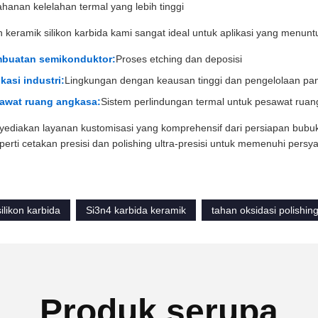
hanan kelelahan termal yang lebih tinggi
keramik silikon karbida kami sangat ideal untuk aplikasi yang menuntu
buatan semikonduktor:
Proses etching dan deposisi
kasi industri:
Lingkungan dengan keausan tinggi dan pengelolaan pa
awat ruang angkasa:
Sistem perlindungan termal untuk pesawat rua
ediakan layanan kustomisasi yang komprehensif dari persiapan bubuk
erti cetakan presisi dan polishing ultra-presisi untuk memenuhi persya
silikon karbida
Si3n4 karbida keramik
tahan oksidasi polishing
Produk serupa