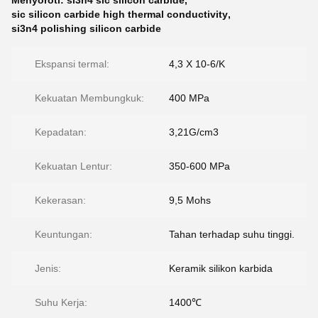
Menyoroti:
si3n4 sic silicon carbide
,
sic silicon carbide high thermal conductivity
,
si3n4 polishing silicon carbide
Ekspansi termal:
4,3 X 10-6/K
Kekuatan Membungkuk:
400 MPa
Kepadatan:
3,21G/cm3
Kekuatan Lentur:
350-600 MPa
Kekerasan:
9,5 Mohs
Keuntungan:
Tahan terhadap suhu tinggi.
Jenis:
Keramik silikon karbida
Suhu Kerja:
1400℃