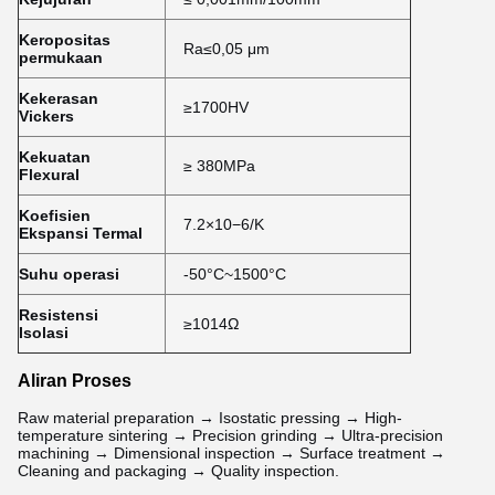
Keropositas
Ra≤0,05 μm
permukaan
Kekerasan
≥1700HV
Vickers
Kekuatan
≥ 380MPa
Flexural
Koefisien
7.2×10−6/K
Ekspansi Termal
Suhu operasi
-50°C~1500°C
Resistensi
≥1014Ω
Isolasi
Aliran Proses
Raw material preparation → Isostatic pressing → High-
temperature sintering → Precision grinding → Ultra-precision
machining → Dimensional inspection → Surface treatment →
Cleaning and packaging → Quality inspection.