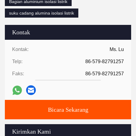
Bagian aluminium isolasi listrik
suku cadang alumina isolasi listrik
Kontak
Kontak:
Ms. Lu
Telp:
86-579-82791257
Faks:
86-579-82791257
Bicara Sekarang
Kirimkan Kami