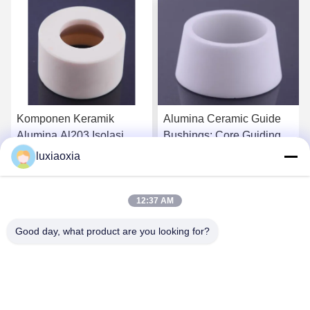
Komponen Keramik
Alumina Ceramic Guide
Alumina Al203 Isolasi
Bushings: Core Guiding
Listrik Tinggi
Components For
luxiaoxia
Precision Machinery
k
Dapatkan Harga Terbaik
Dapatkan Harga Terbaik
12:37 AM
Good day, what product are you looking for?
Dayoo Advanced Ceramic Co.,Ltd