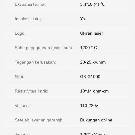
Ekspansi termal:
3.4*10 (4) ℃
Insulasi Listrik:
Ya
Logo:
Ukiran laser
Suhu penggunaan maksimum:
1200 ° C.
Tegangan kerusakan:
20-25 kV/mm
Nilai:
G3-G1000
Resistivitas listrik:
10^14 ohm-cm
Voltase:
110-220v
Setelah layanan garansi:
Dukungan online
dimensi:
128*17*4mm