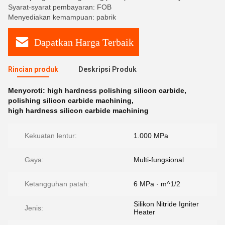
Syarat-syarat pembayaran: FOB
Menyediakan kemampuan: pabrik
Dapatkan Harga Terbaik
Rincian produk
Deskripsi Produk
Menyoroti:
high hardness polishing silicon carbide
,
polishing silicon carbide machining
,
high hardness silicon carbide machining
Kekuatan lentur:
1.000 MPa
Gaya:
Multi-fungsional
Ketangguhan patah:
6 MPa · m^1/2
Silikon Nitride Igniter
Jenis:
Heater