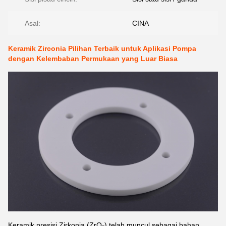
Asal:
CINA
Keramik Zirconia Pilihan Terbaik untuk Aplikasi Pompa
dengan Kelembaban Permukaan yang Luar Biasa
Keramik presisi Zirkonia (ZrO₂) telah muncul sebagai bahan