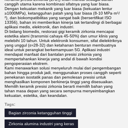
canggih utama karena kombinasi sifatnya yang luar biasa.
Dengan kekuatan mekanik yang luar biasa (kekuatan lentur
≥1000MPa), ketangguhan patah yang luar biasa (8-10 MPa·m¹/
²), dan biokompatibilitas yang sangat baik (bersertifikat ISO
13356), bahan ini memberikan kinerja tak tertandingi di berbagai
aplikasi medis, elektronik, dan industri.
Di bidang biomedis, restorasi gigi keramik zirkonia mencapai
estetika alami (transmisi cahaya 45-50%) dan umur klinis yang
melebihi 10 tahun. Untuk elektronik konsumen, sifat dielektriknya
yang unggul (ε=28-32) dan ketahanan benturan membuatnya
ideal untuk perangkat berkemampuan 5G. Aplikasi industri
mendapat manfaat dari bantalan presisi zirkonia yang
mempertahankan kinerja yang andal di bawah kondisi
pengoperasian ekstrem.
Kami menawarkan solusi menyeluruh mulai dari pengembangan
bahan hingga produk jadi, menggunakan proses canggih seperti
penekanan isostatik panas dan pemolesan presisi untuk
menghasilkan komponen berkinerja tinggi yang disesuaikan.
Memilih keramik presisi zirkonia berarti memilih bahan yang
tahan masa depan yang secara sempurna menyeimbangkan
kekuatan, estetika, dan keandalan.
Tags:
Bagian zirconia ketangguhan tinggi
Zirkonia alumina industri yang keras