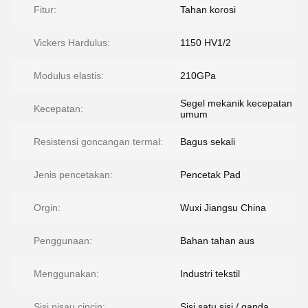
Fitur:
Tahan korosi
Vickers Hardulus:
1150 HV1/2
Modulus elastis:
210GPa
Segel mekanik kecepatan
Kecepatan:
umum
Resistensi goncangan termal:
Bagus sekali
Jenis pencetakan:
Pencetak Pad
Orgin:
Wuxi Jiangsu China
Penggunaan:
Bahan tahan aus
Menggunakan:
Industri tekstil
Sisi pisau cincin:
Sisi satu sisi / ganda