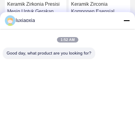
Keramik Zirkonia Presisi
Keramik Zirconia
Mesin Untuk Gerakan
Komponen Esensial
Halus Dan Akurat Dalam
Untuk Sistem
luxiaoxia
Perkakas Mesin Presisi
Penanganan Wafer Dan
k
Dapatkan Harga Terbaik
Dapatkan Harga Terbaik
Tinggi
Posisi Dalam Peralatan
1:52 AM
Semikonduktor
Good day, what product are you looking for?
Dayoo Advanced Ceramic Co.,Ltd
luxiaoxia@dayooceramic.com
86-579-82791257
No. 6, Jalan Shuangjin, Kota Industri Qiubin, Jalan Qiubin,
Distrik Wucheng, Jinhua, Zhejiang