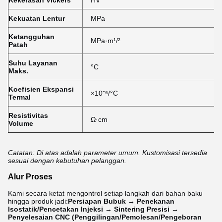
Kekerasan Vickers
HV
Kekuatan Lentur
MPa
Ketangguhan
MPa·m¹/²
Patah
Suhu Layanan
°C
Maks.
Koefisien Ekspansi
×10⁻⁶/°C
Termal
Resistivitas
Ω·cm
Volume
Catatan: Di atas adalah parameter umum. Kustomisasi tersedia
sesuai dengan kebutuhan pelanggan.
Alur Proses
Kami secara ketat mengontrol setiap langkah dari bahan baku
hingga produk jadi:
Persiapan Bubuk → Penekanan
Isostatik/Pencetakan Injeksi → Sintering Presisi →
Penyelesaian CNC (Penggilingan/Pemolesan/Pengeboran