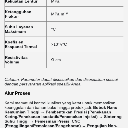
Kekuatan Lentur
MPa
Ketangguhan
MPa·m¹/²
Fraktur
Suhu Layanan
°C
Maksimum
Koefisien
×10⁻⁶/°C
Ekspansi Termal
Resistivitas
Ω·cm
Volume
Catatan: Parameter dapat disesuaikan dan disesuaikan sesuai
dengan persyaratan aplikasi spesifik Anda.
Alur Proses
Kami mematuhi kontrol kualitas yang ketat untuk memastikan
keunggulan dari bahan baku hingga produk jadi:
Bubuk Nano
Kemurnian Tinggi → Pembentukan Presisi (Penekanan
Kering/Penekanan Isostatik/Pencetakan Injeksi) → Sintering
Suhu Tinggi → Pemesinan Presisi CNC
(Penggilingan/Pemolesan/Pengeboran) → Pengujian Non-