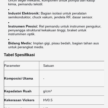
cincin segel mekanis, komponen untuk pompa dan katup
kimia, pemandu tekstil.
Industri Elektronik:
Bagian isolasi untuk peralatan
semikonduktor, chuck vakum, jendela RF, dasar sensor.
Instrumen Presisi:
Rel pemandu untuk instrumen pengukur,
penyangga struktural kekakuan tinggi, braket untuk
instrummen optik.
Bidang Medis:
Implan gigi, pisau bedah, bagian tahan aus
untuk perangkat medis.
Tabel Spesifikasi
Parameter
Satuan
Komposisi Utama
-
Kepadatan Ruah
g/cm³
Kekerasan Vickers
HV0.5