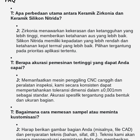
FAQ
T: Apa perbedaan utama antara Keramik Zirkonia dan
Keramik Silikon Nitrida?
J:
Zirkonia menawarkan kekerasan dan ketangguhan yang
lebih tinggi, memberikan ketahanan aus yang lebih baik.
Silikon Nitrida memiliki kepadatan yang lebih rendah dan
ketahanan kejut termal yang lebih baik. Pilihan tergantung
pada prioritas aplikasi tertentu.
T: Berapa akurasi pemesinan tertinggi yang dapat Anda
capai?
J:
Memanfaatkan mesin penggiling CNC canggih dan
peralatan inspeksi, kami secara konsisten dapat
mempertahankan toleransi dimensi dalam ±0,001mm
sebagai standar. Akurasi spesifik tergantung pada bentuk
dan ukuran bagian.
T: Bagaimana cara memesan sampel atau meminta
kustomisasi?
J:
Harap berikan gambar bagian Anda (misalnya, file CAD)
dan persyaratan teknis (bahan, sifat, dll.). Teknisi kami akan
segera mengevaluasi permintaan Anda dan memberikan