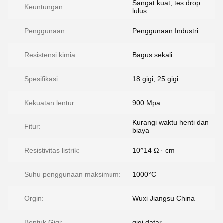
Sangat kuat, tes drop
Keuntungan:
lulus
Penggunaan:
Penggunaan Industri
Resistensi kimia:
Bagus sekali
Spesifikasi:
18 gigi, 25 gigi
Kekuatan lentur:
900 Mpa
Kurangi waktu henti dan
Fitur:
biaya
Resistivitas listrik:
10^14 Ω · cm
Suhu penggunaan maksimum:
1000°C
Orgin:
Wuxi Jiangsu China
Bentuk Gigi:
gigi datar