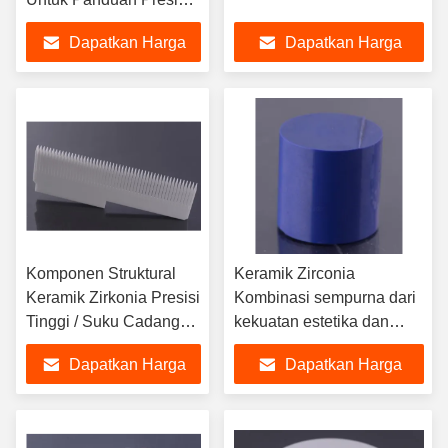
Kontrol Fluida Suhu
Dapatkan Harga
Dapatkan Harga
Tinggi, Dan Lainnya
Terbaik
Terbaik
Komponen Struktural
Keramik Zirconia
Keramik Zirkonia Presisi
Kombinasi sempurna dari
Tinggi / Suku Cadang
kekuatan estetika dan
Tahan Aus - Kinerja
keandalan untuk berbagai
Dapatkan Harga
Dapatkan Harga
Unggul Untuk
aplikasi
Manufaktur Maju
Terbaik
Terbaik