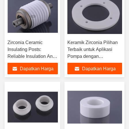
Zirconia Ceramic
Keramik Zirconia Pilihan
Insulating Posts:
Terbaik untuk Aplikasi
Reliable Insulation And
Pompa dengan
Support Solution For
Kelembaban Permukaan
Dapatkan Harga
Dapatkan Harga
High-Voltage Electrical
yang Luar Biasa
Equipment
Terbaik
Terbaik