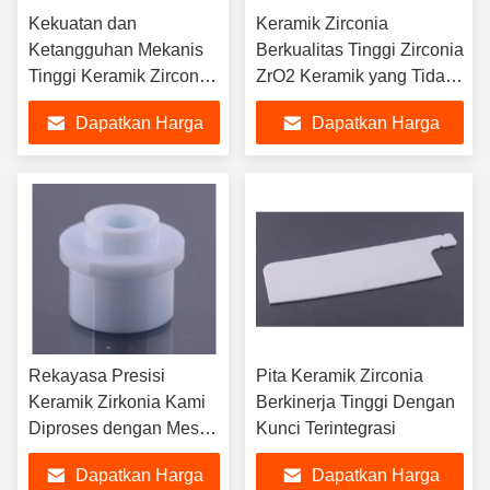
Kekuatan dan
Keramik Zirconia
Ketangguhan Mekanis
Berkualitas Tinggi Zirconia
Tinggi Keramik Zirconia
ZrO2 Keramik yang Tidak
untuk Keramik halus
Bisa Ditembus
Dapatkan Harga
Dapatkan Harga
Terbaik
Terbaik
Rekayasa Presisi
Pita Keramik Zirconia
Keramik Zirkonia Kami
Berkinerja Tinggi Dengan
Diproses dengan Mesin
Kunci Terintegrasi
Presisi untuk Memenuhi
Dapatkan Harga
Dapatkan Harga
Standar Akurasi dan