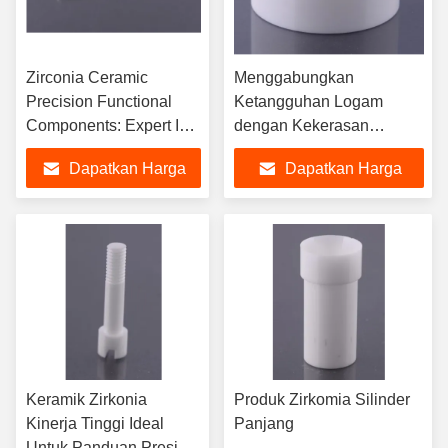
Zirconia Ceramic
Menggabungkan
Precision Functional
Ketangguhan Logam
Components: Expert In
dengan Kekerasan
High-Temperature
Keramik: Keramik Zirkonia
Dapatkan Harga
Dapatkan Harga
Insulation And Precision
untuk Kinerja Tinggi
Motion Guidance
Terbaik
Terbaik
Keramik Zirkonia
Produk Zirkomia Silinder
Kinerja Tinggi Ideal
Panjang
Untuk Panduan Presisi,