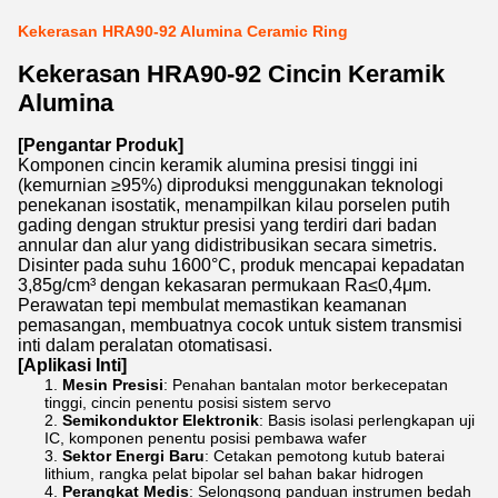
Kekerasan HRA90-92 Alumina Ceramic Ring
Kekerasan HRA90-92 Cincin Keramik
Alumina
[Pengantar Produk]
Komponen cincin keramik alumina presisi tinggi ini
(kemurnian ≥95%) diproduksi menggunakan teknologi
penekanan isostatik, menampilkan kilau porselen putih
gading dengan struktur presisi yang terdiri dari badan
annular dan alur yang didistribusikan secara simetris.
Disinter pada suhu 1600°C, produk mencapai kepadatan
3,85g/cm³ dengan kekasaran permukaan Ra≤0,4μm.
Perawatan tepi membulat memastikan keamanan
pemasangan, membuatnya cocok untuk sistem transmisi
inti dalam peralatan otomatisasi.
[Aplikasi Inti]
Mesin Presisi
: Penahan bantalan motor berkecepatan
tinggi, cincin penentu posisi sistem servo
Semikonduktor Elektronik
: Basis isolasi perlengkapan uji
IC, komponen penentu posisi pembawa wafer
Sektor Energi Baru
: Cetakan pemotong kutub baterai
lithium, rangka pelat bipolar sel bahan bakar hidrogen
Perangkat Medis
: Selongsong panduan instrumen bedah