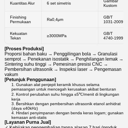
Gambar
Kuantitas Alur
6 set simetris
Kustom
Finishing
GB/T
Ra0,4μm
Permukaan
1031-2009
Kekuatan
GB/T
≥3000MPa
Tekan
4740-1999
[Proses Produksi]
Proporsi bahan baku → Penggilingan bola → Granulasi
semprot → Penekanan isostatik → Penghilangan lemak →
Sintering suhu tinggi → Pemesinan presisi CNC →
Pembersihan ultrasonik → Inspeksi laser → Pengemasan
vakum
[Petunjuk Penggunaan]
Gunakan alat penjepit keramik khusus selama
pemasangan untuk mencegah kerusakan akibat benturan
Kontrol perubahan suhu hingga ≤5℃/menit di lingkungan
kerja
Bersihkan dengan pembersihan ultrasonik etanol anhidrat
(daya ≤40kHz)
Hindari penyimpanan dengan benda keras logam; gunakan
kemasan anti-statis
[Layanan Purna Jual]
✓ Kebijakan pengembalian tanpa alasan 7 hari (produk