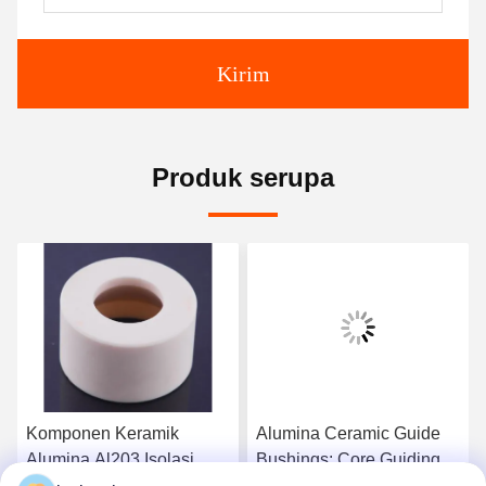
Kirim
Produk serupa
Komponen Keramik
Alumina Ceramic Guide
Alumina Al203 Isolasi
Bushings: Core Guiding
Listrik Tinggi
Components For