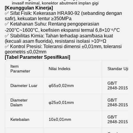
invasif minimal, konektor abutment implan gigi
[Keunggulan Kinerja]
✅ Sifat Fisik: Kekerasan HRA90-92 (sebanding dengan
safir), kekuatan lentur ≥350MPa
✅ Ketahanan Suhu: Rentang pengoperasian
-200°C~1600°C, koefisien ekspansi termal 6,8×10⁻⁶/°C
✅ Stabilitas Kimia: Tahan terhadap asam/basa kuat
(kecuali asam fluorida), resistansi isolasi >10¹⁴Ω
✅ Kontrol Presisi: Toleransi dimensi ±0,01mm, toleransi
geometris ≤0,02mm
[Tabel Parameter Spesifikasi]
Item
Nilai Indeks
Standar Uji
Parameter
GB/T
Diameter Luar
φ55±0,02mm
2848-2015
Diameter
GB/T
φ25±0,01mm
Dalam
2848-2015
GB/T
Ketebalan
10±0,01mm
2848-2015