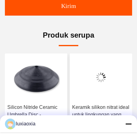
Kirim
Produk serupa
Silicon Nitride Ceramic
Keramik silikon nitrat ideal
Umbrella Disc -
untuk lingkungan yang
Komponen Fungsional
keras dan industri yang
luxiaoxia
Suhu Tinggi Dengan
menuntut
k
Dapatkan Harga Terbaik
Dapatkan Harga Terbaik
Tekstur Konsentris