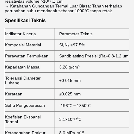
resistivitas volume >10¹⁶ Ω·cm
→ Ketahanan Guncangan Termal Luar Biasa: Tahan terhadap
perubahan suhu mendadak sebesar 1000°C tanpa retak
Spesifikasi Teknis
Indikator Kinerja
Parameter Teknis
Komposisi Material
Si₃N₄ ≥97.5%
Perawatan Permukaan
Sandblasting Presisi (Ra=0.8-1.2 μm)
Kepadatan Massal
3.28 g/cm³
Toleransi Diameter
±0.015 mm
Lubang
Kerataan
≤0.025 mm
Suhu Pengoperasian
-196℃ ~ 1350℃
Koefisien Ekspansi
3.1×10⁻⁶/℃
Termal
Ketangguhan Fraktur
8.0 MPa·m¹/²