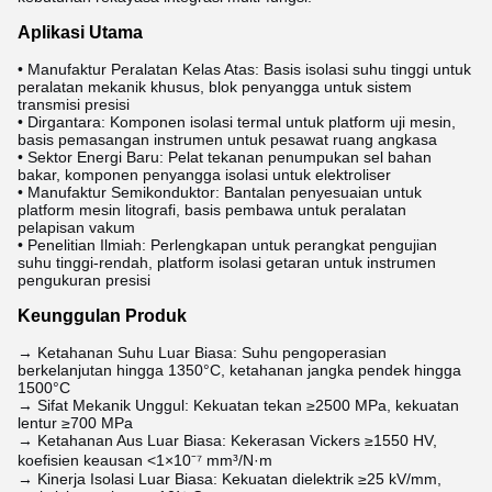
Aplikasi Utama
• Manufaktur Peralatan Kelas Atas: Basis isolasi suhu tinggi untuk
peralatan mekanik khusus, blok penyangga untuk sistem
transmisi presisi
• Dirgantara: Komponen isolasi termal untuk platform uji mesin,
basis pemasangan instrumen untuk pesawat ruang angkasa
• Sektor Energi Baru: Pelat tekanan penumpukan sel bahan
bakar, komponen penyangga isolasi untuk elektroliser
• Manufaktur Semikonduktor: Bantalan penyesuaian untuk
platform mesin litografi, basis pembawa untuk peralatan
pelapisan vakum
• Penelitian Ilmiah: Perlengkapan untuk perangkat pengujian
suhu tinggi-rendah, platform isolasi getaran untuk instrumen
pengukuran presisi
Keunggulan Produk
→ Ketahanan Suhu Luar Biasa: Suhu pengoperasian
berkelanjutan hingga 1350°C, ketahanan jangka pendek hingga
1500°C
→ Sifat Mekanik Unggul: Kekuatan tekan ≥2500 MPa, kekuatan
lentur ≥700 MPa
→ Ketahanan Aus Luar Biasa: Kekerasan Vickers ≥1550 HV,
koefisien keausan <1×10⁻⁷ mm³/N·m
→ Kinerja Isolasi Luar Biasa: Kekuatan dielektrik ≥25 kV/mm,