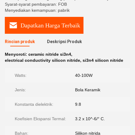
Syarat-syarat pembayaran: FOB
Menyediakan kemampuan: pabrik
Dapatkan Harga Terbaik
Rincian produk
Deskripsi Produk
Menyoroti:
ceramic nitride si3n4
,
electrical conductivity silicon nitride
,
si3n4 silicon nitride
Watts:
40-100W
Jenis:
Bola Keramik
Konstanta dielektrik:
9.8
Koefisien Ekspansi Termal:
3.2 x 10^-6/° C.
Bahan:
Silikon nitrida