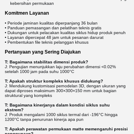
kebersihan permukaan
Komitmen Layanan
• Periode jaminan kualitas diperpanjang 36 bulan
• Panduan pemasangan dan pelatihan teknis gratis
• Dukungan untuk pelacakan kualitas siklus hidup produk penuh
• Layanan dipercepat 48 jam untuk pesanan darurat
• Pembentukan file teknis pelanggan khusus
Pertanyaan yang Sering Diajukan
T: Bagaimana stabilitas dimensi produk?
J: Pengujian menunjukkan laju perubahan dimensi <0.02%
setelah 1000 jam pada suhu 1000°C
T: Apakah struktur kompleks khusus didukung?
J: Mendukung kustomisasi pemodelan 3D, dengan ukuran yang
dapat diproses maksimum 300×300×150 mm untuk bagian
struktural yang kompleks
T: Bagaimana kinerjanya dalam kondisi siklus suhu
ekstrem?
J: Produk mengalami 1000 siklus termal dari -196°C hingga
1200°C tanpa penurunan kinerja apa pun
T: Apakah perawatan permukaan matte memengaruhi presisi
penggunaan?