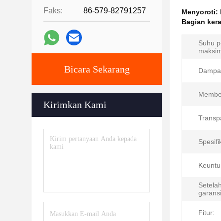
Faks:
86-579-82791257
Menyoroti:
Bagian kera
Suhu 
maksi
Bicara Sekarang
Dampak
Membe
Kirimkan Kami
Transp
Spesifi
Keuntu
Setela
garansi
Fitur: