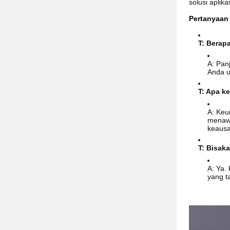
solusi aplik
Pertanyaan
T: Berap
A: Pan
Anda u
T: Apa k
A: Keu
menawa
keausa
T: Bisak
A: Ya.
yang t