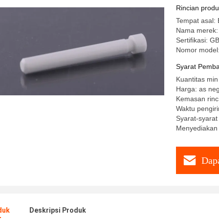
Peralatan
Rincian prod
Tempat asal: 
Nama merek:
Sertifikasi: 
Nomor model:
Syarat Pemba
Kuantitas min
Harga: as ne
Kemasan rinci
Waktu pengir
Syarat-syara
Menyediakan
Dapa
duk
Deskripsi Produk