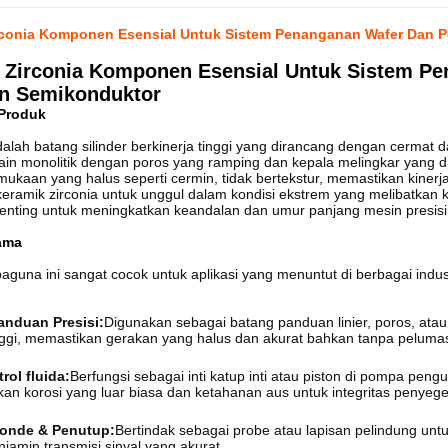
rconia Komponen Esensial Untuk Sistem Penanganan Wafer Dan P
 Zirconia Komponen Esensial Untuk Sistem Pe
an Semikonduktor
Produk
dalah batang silinder berkinerja tinggi yang dirancang dengan cermat dar
ain monolitik dengan poros yang ramping dan kepala melingkar yang d
mukaan yang halus seperti cermin, tidak bertekstur, memastikan kiner
keramik zirconia untuk unggul dalam kondisi ekstrem yang melibatkan k
nting untuk meningkatkan keandalan dan umur panjang mesin presisi
tama
aguna ini sangat cocok untuk aplikasi yang menuntut di berbagai indust
anduan Presisi:
Digunakan sebagai batang panduan linier, poros, atau
inggi, memastikan gerakan yang halus dan akurat bahkan tanpa peluma
rol fluida:
Berfungsi sebagai inti katup inti atau piston di pompa pengu
n korosi yang luar biasa dan ketahanan aus untuk integritas penyege
onde & Penutup:
Bertindak sebagai probe atau lapisan pelindung untuk 
enjamin transmisi sinyal yang akurat.