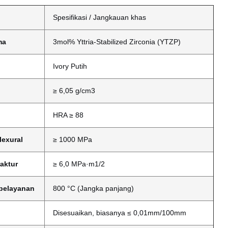
Spesifikasi / Jangkauan khas
ma
3mol% Yttria-Stabilized Zirconia (YTZP)
Ivory Putih
≥ 6,05 g/cm3
HRA ≥ 88
lexural
≥ 1000 MPa
aktur
≥ 6,0 MPa·m1/2
pelayanan
800 °C (Jangka panjang)
Disesuaikan, biasanya ≤ 0,01mm/100mm