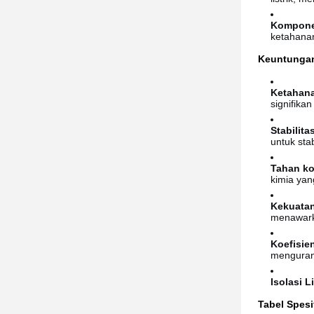
Komponen
ketahanan 
Keuntunga
Ketahana
signifika
Stabilita
untuk sta
Tahan ko
kimia yan
Kekuatan
menawark
Koefisie
menguran
Isolasi Li
Tabel Spesi